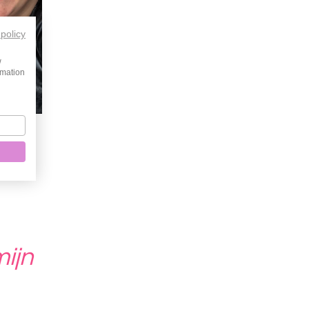
 policy
w
rmation
mijn