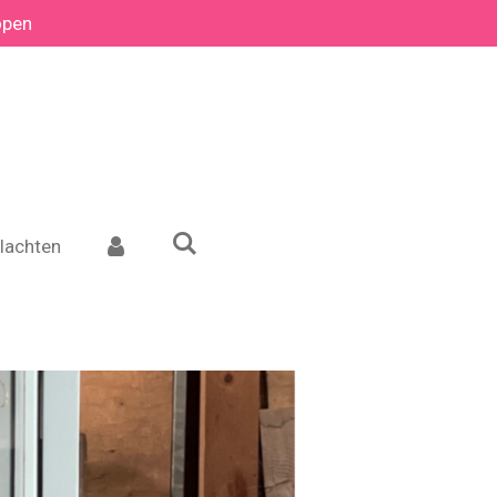
open
lachten