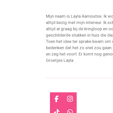
Mijn naam is Layla Aarnoutse. Ik w
altijd bezig met mijn interieur. Ik s
altijd al graag bij de kringloop en
geschilderde stukken in huis die 
Toen het idee ter sprake kwam om 
bedenken dat het zo snel zou gaan. 
en zeg het voort. Er komt nog genoe
Groetjes Layla
F
I
a
n