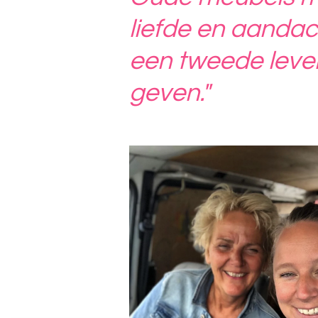
liefde en aandac
een tweede leve
geven."