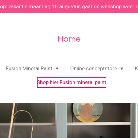
 op: vakantie maandag 10 augustus gaat de webshop weer 
Home
Fusion Mineral Paint
Online conceptstore
K
Shop hier Fusion mineral paint