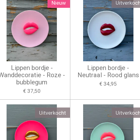
Nieuw
Uitverkoch
Lippen bordje -
Lippen bordje -
Wanddecoratie - Roze -
Neutraal - Rood glans
bubblegum
€ 34,95
€ 37,50
Uitverkocht
Uitverkoch