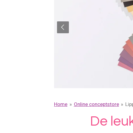
Home
»
Online conceptstore
»
Lip
De leu