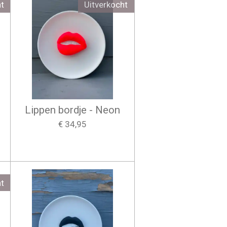
t
Uitverkocht
Lippen bordje - Neon
€ 34,95
t