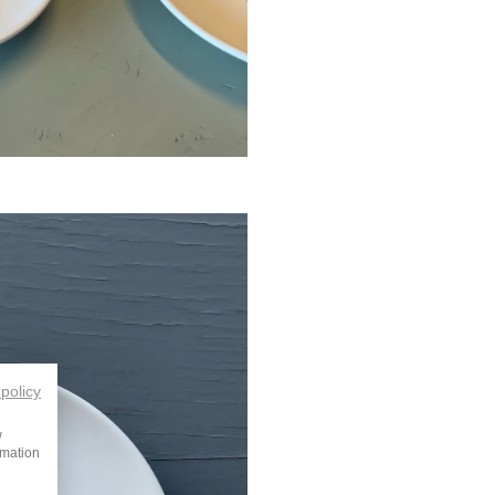
 policy
w
rmation