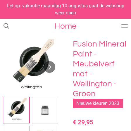
Let op: vakantie maandag 10 augustus gaat de webshop
Ga
weer open
direct
naar
Home
de
hoofdinhoud
Fusion Mineral
Paint -
Meubelverf
mat -
Wellington -
Groen
Nieuwe kleuren 2023
€ 29,95