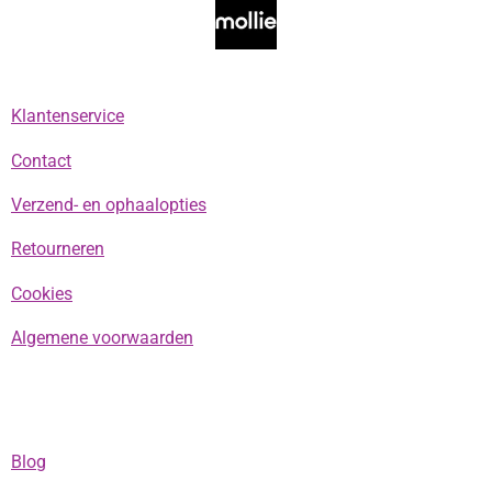
o
r
p
k
a
p
m
Klantenservice
Contact
Verzend- en ophaalopties
Retourneren
Cookies
Algemene voorwaarden
Blog