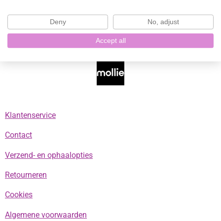
a
n
i
h
c
s
k
a
Deny
No, adjust
e
t
T
t
b
a
o
s
Accept all
o
g
k
A
o
r
p
k
a
p
m
Klantenservice
Contact
Verzend- en ophaalopties
Retourneren
Cookies
Algemene voorwaarden