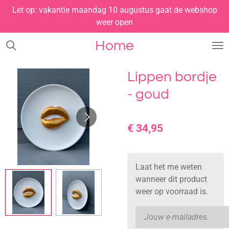
Let op: vakantie maandag 10 augustus gaat de webshop
Ga
weer open
direct
naar
Home
de
hoofdinhoud
Lippen bordje
- goud
€ 34,95
Laat het me weten
wanneer dit product
weer op voorraad is.