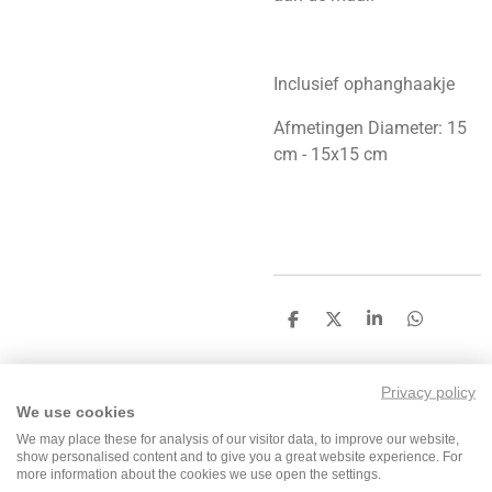
Inclusief ophanghaakje
Afmetingen Diameter: 15
cm - 15x15 cm
D
D
S
D
e
e
h
e
l
e
a
l
e
l
r
e
Privacy policy
n
e
n
We use cookies
We may place these for analysis of our visitor data, to improve our website,
show personalised content and to give you a great website experience. For
F
I
T
W
more information about the cookies we use open the settings.