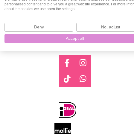
personalised content and to give you a great website experience. For more info
about the cookies we use open the settings.
Deny
No, adjust
Accept all
F
I
a
n
c
s
T
W
e
t
i
h
b
a
k
a
o
g
T
t
o
r
o
s
k
a
k
A
m
p