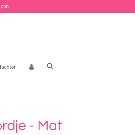
open
lachten
rdje - Mat