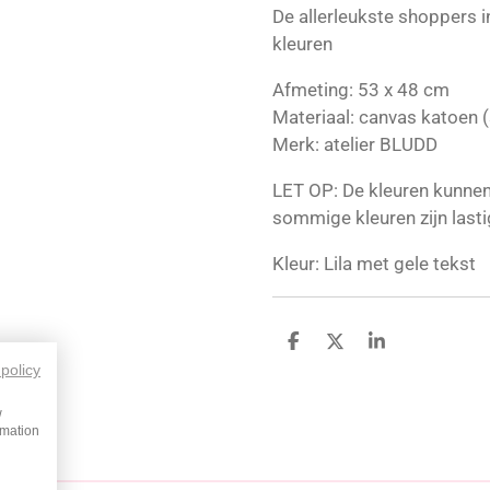
De allerleukste shoppers 
kleuren
Afmeting: 53 x 48 cm
Materiaal: canvas katoen (
Merk: atelier BLUDD
LET OP: De kleuren kunnen 
sommige kleuren zijn lasti
Kleur: Lila met gele tekst
D
D
S
e
e
h
 policy
l
e
a
e
l
r
w
n
e
rmation