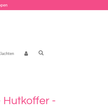
open
Klachten
 Hutkoffer -