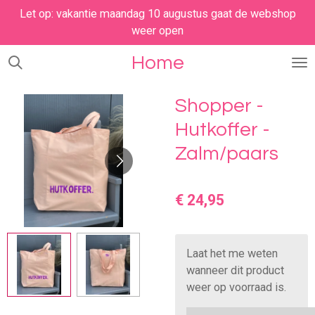
Let op: vakantie maandag 10 augustus gaat de webshop
Ga
weer open
direct
naar
Home
de
hoofdinhoud
Shopper -
Hutkoffer -
Zalm/paars
€ 24,95
Laat het me weten
wanneer dit product
weer op voorraad is.