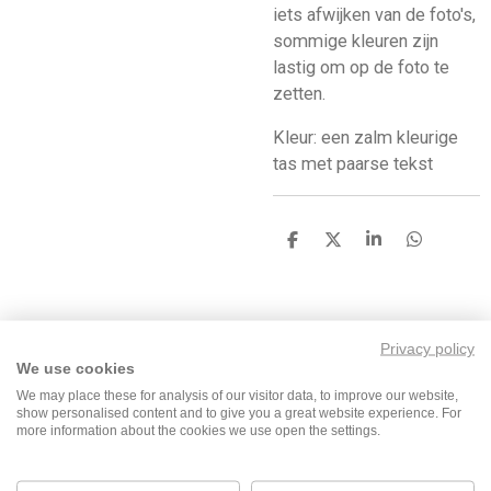
iets afwijken van de foto's,
sommige kleuren zijn
lastig om op de foto te
zetten.
Kleur: een zalm kleurige
tas met paarse tekst
D
D
S
D
e
e
h
e
l
e
a
l
e
l
r
e
n
e
n
Privacy policy
We use cookies
F
I
T
W
We may place these for analysis of our visitor data, to improve our website,
show personalised content and to give you a great website experience. For
a
n
i
h
more information about the cookies we use open the settings.
c
s
k
a
e
t
T
t