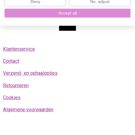
Deny
No, adjust
b
a
o
s
o
g
k
A
Accept all
o
r
p
k
a
p
m
Klantenservice
Contact
Verzend- en ophaalopties
Retourneren
Cookies
Algemene voorwaarden