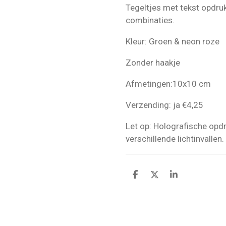
Tegeltjes met tekst opdruk
combinaties.
Kleur: Groen & neon roze
Zonder haakje
Afmetingen:10x10 cm
Verzending: ja €4,25
Let op: Holografische opd
verschillende lichtinvallen.
D
D
S
e
e
h
l
e
a
e
l
r
n
e