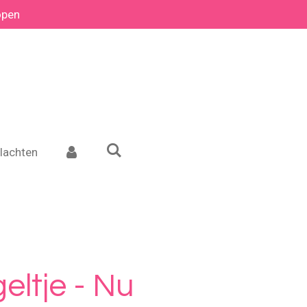
open
lachten
eltje - Nu