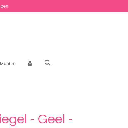
open
lachten
egel - Geel -