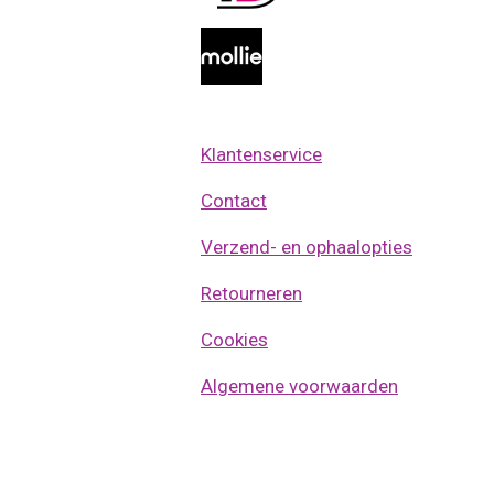
k
a
k
A
m
p
p
Klantenservice
Contact
Verzend- en ophaalopties
Retourneren
Cookies
Algemene voorwaarden