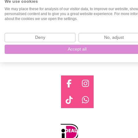
We use cookies
We may place these for analysis of our visitor data, to improve our website, sho
personalised content and to give you a great website experience. For more info
about the cookies we use open the settings.
Deny
No, adjust
Accept all
F
I
a
n
c
s
T
W
e
t
i
h
b
a
k
a
o
g
T
t
o
r
o
s