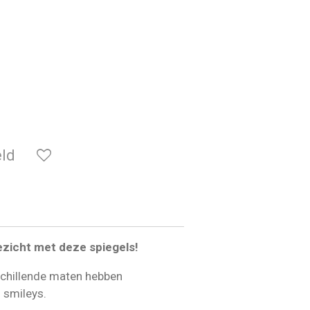
ld
gezicht met deze spiegels!
schillende maten hebben
n smileys.