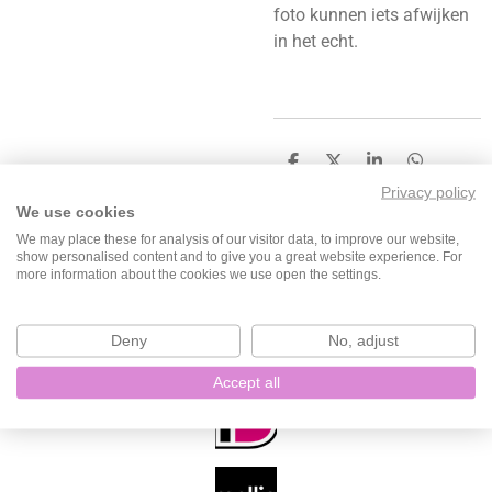
foto kunnen iets afwijken
in het echt.
D
D
S
D
e
e
h
e
Privacy policy
l
e
a
l
We use cookies
e
l
r
e
We may place these for analysis of our visitor data, to improve our website,
n
e
n
show personalised content and to give you a great website experience. For
more information about the cookies we use open the settings.
F
I
T
W
Deny
No, adjust
a
n
i
h
c
s
k
a
Accept all
e
t
T
t
b
a
o
s
o
g
k
A
o
r
p