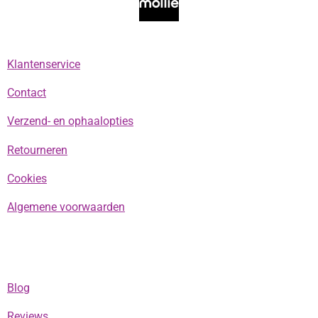
k
a
p
m
Klantenservice
Contact
Verzend- en ophaalopties
Retourneren
Cookies
Algemene voorwaarden
Blog
Reviews