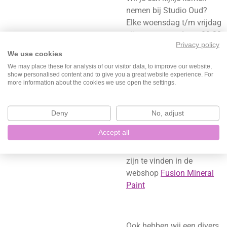
nemen bij Studio Oud?
Elke woensdag t/m vrijdag
zijn we geopend van 09:30
Privacy policy
uur t/m 17:00 uur en elke
We use cookies
zaterdag van 10:00 t/m
We may place these for analysis of our visitor data, to improve our website,
16:00 uur. Je bent van
show personalised content and to give you a great website experience. For
harte welkom!
more information about the cookies we use open the settings.
Deny
No, adjust
Wist je dat wij dealer zijn
Accept all
van Fusion Mineral Paint?
Alle beschikbare kleuren
zijn te vinden in de
webshop
Fusion Mineral
Paint
Ook hebben wij een divers