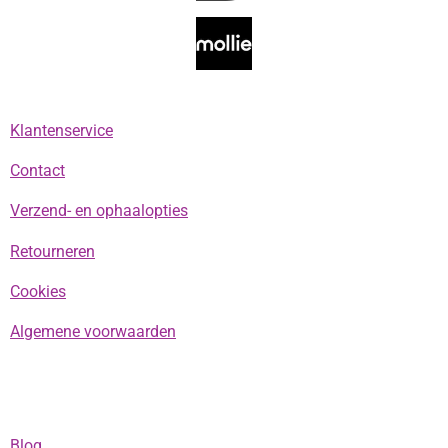
o
g
k
A
o
r
p
k
a
p
m
Klantenservice
Contact
Verzend- en ophaalopties
Retourneren
Cookies
Algemene voorwaarden
Blog