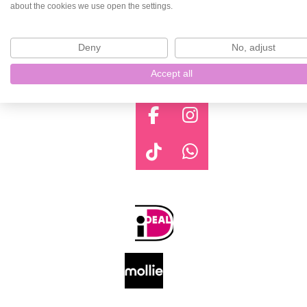
about the cookies we use open the settings.
Deny
No, adjust
Accept all
F
I
a
n
c
s
T
W
e
t
i
h
b
a
k
a
o
g
T
t
o
r
o
s
k
a
k
A
m
p
p