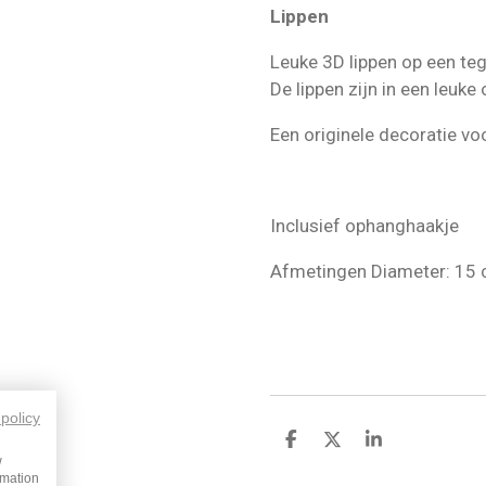
Lippen
Leuke 3D lippen op een teg
De lippen zijn in een leuke
Een originele decoratie vo
Inclusief ophanghaakje
Afmetingen Diameter: 15
 policy
D
D
S
w
e
e
h
rmation
l
e
a