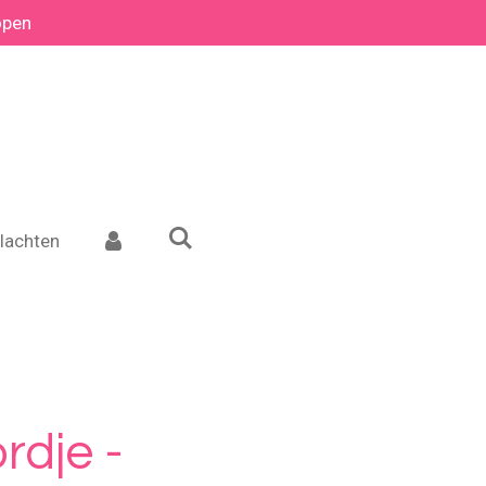
open
lachten
rdje -