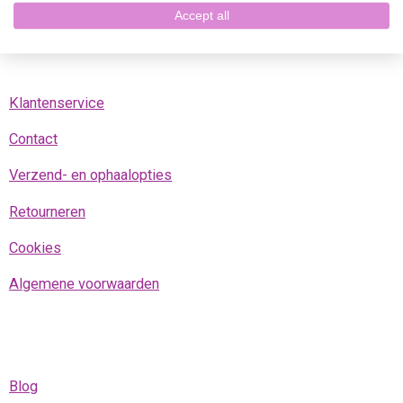
o
r
p
Accept all
k
a
p
m
Klantenservice
Contact
Verzend- en ophaalopties
Retourneren
Cookies
Algemene voorwaarden
Blog