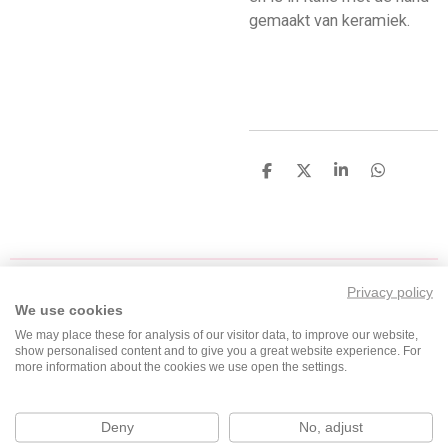
gemaakt van keramiek.
D
D
S
D
e
e
h
e
l
e
a
l
e
l
r
e
n
e
n
Privacy policy
We use cookies
F
I
T
W
We may place these for analysis of our visitor data, to improve our website,
a
n
i
h
show personalised content and to give you a great website experience. For
c
s
k
a
more information about the cookies we use open the settings.
e
t
T
t
b
a
o
s
Deny
No, adjust
o
g
k
A