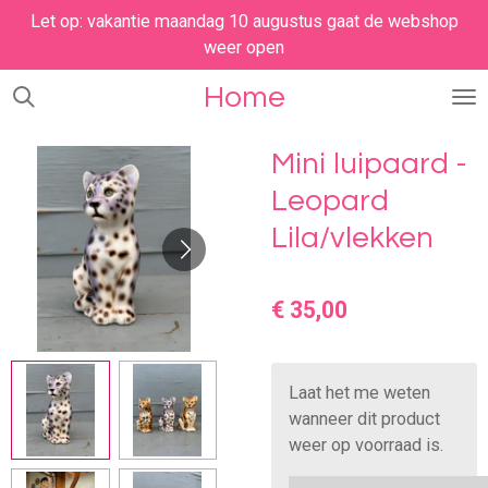
Let op: vakantie maandag 10 augustus gaat de webshop
Ga
weer open
direct
naar
Home
de
hoofdinhoud
Mini luipaard -
Leopard
Lila/vlekken
€ 35,00
Laat het me weten
wanneer dit product
weer op voorraad is.