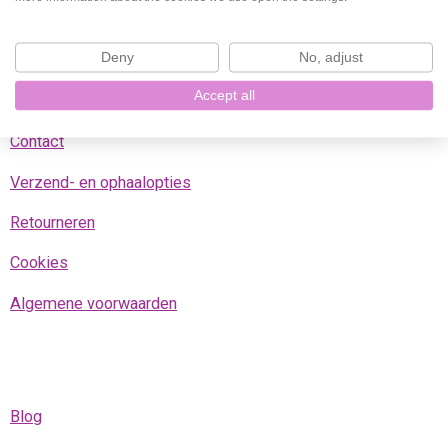
k
a
p
m
Deny
No, adjust
Accept all
Klantenservice
Contact
Verzend- en ophaalopties
Retourneren
Cookies
Algemene voorwaarden
Blog