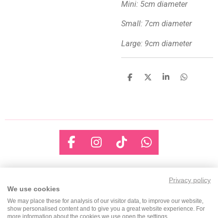
Mini: 5cm diameter
Small: 7cm diameter
Large: 9cm diameter
D
D
S
D
e
e
h
e
l
e
a
l
e
l
r
e
n
e
n
F
I
T
W
a
n
i
h
c
s
k
a
Privacy policy
e
t
T
t
We use cookies
b
a
o
s
We may place these for analysis of our visitor data, to improve our website,
o
g
k
A
show personalised content and to give you a great website experience. For
o
r
p
more information about the cookies we use open the settings.