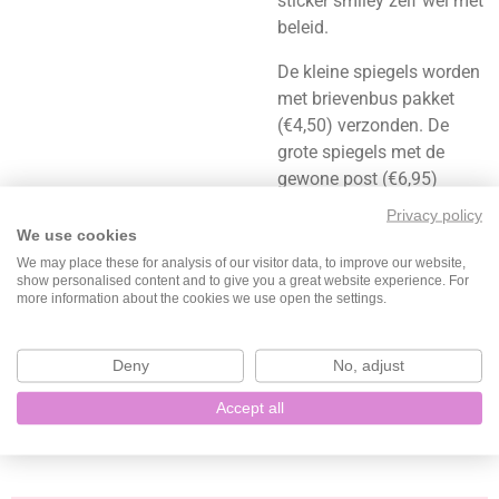
sticker smiley zelf wel met
beleid.
De kleine spiegels worden
met brievenbus pakket
(€4,50) verzonden. De
grote spiegels met de
gewone post (€6,95)
Privacy policy
Let op: De kleuren van de
We use cookies
foto kunnen iets afwijken
We may place these for analysis of our visitor data, to improve our website,
in het echt.
show personalised content and to give you a great website experience. For
more information about the cookies we use open the settings.
Deny
No, adjust
D
D
S
D
Accept all
e
e
h
e
l
e
a
l
e
l
r
e
n
e
n