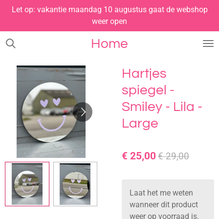
Let op: vakantie maandag 10 augustus gaat de webshop
Ga
weer open
direct
naar
Home
de
hoofdinhoud
Hartjes
spiegel -
Smiley - Lila -
Large
€ 25,00
€ 29,00
Laat het me weten
wanneer dit product
weer op voorraad is.