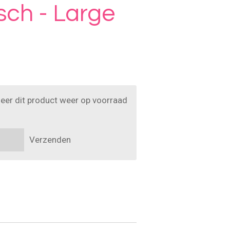
sch - Large
eer dit product weer op voorraad
Verzenden