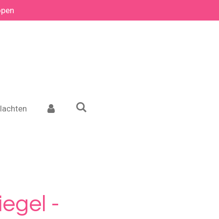
open
lachten
iegel -