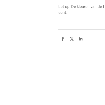
Let op: De kleuren van de f
echt.
D
D
S
e
e
h
l
e
a
e
l
r
n
e