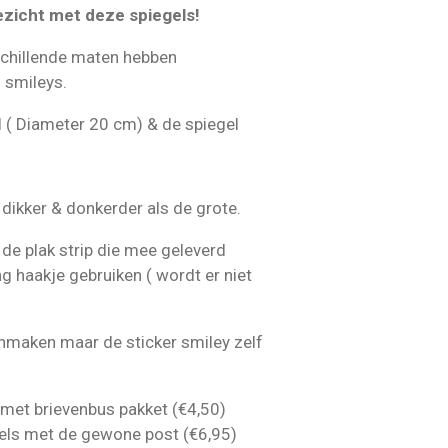
gezicht met deze spiegels!
schillende maten hebben
n smileys.
 ( Diameter 20 cm) & de spiegel
s dikker & donkerder als de grote.
de plak strip die mee geleverd
g haakje gebruiken ( wordt er niet
nmaken maar de sticker smiley zelf
 met brievenbus pakket (€4,50)
els met de gewone post (€6,95)