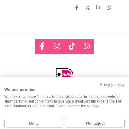
D
D
S
D
e
e
h
e
l
e
a
l
e
l
r
e
n
e
n
F
I
T
W
a
n
i
h
c
s
k
a
e
t
T
t
b
a
o
s
o
g
k
A
Privacy policy
We use cookies
o
r
p
k
a
p
We may place these for analysis of our visitor data, to improve our website,
show personalised content and to give you a great website experience. For
m
more information about the cookies we use open the settings.
Klantenservice
Deny
No, adjust