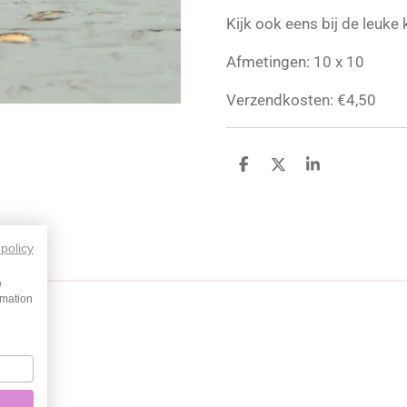
Kijk ook eens bij de leuke 
Afmetingen: 10 x 10
Verzendkosten: €4,50
D
D
S
e
e
h
l
e
a
e
l
r
n
e
 policy
w
rmation