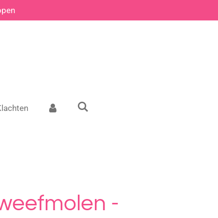
open
Klachten
zweefmolen -