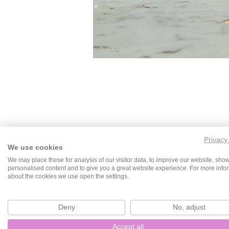
Privacy
We use cookies
We may place these for analysis of our visitor data, to improve our website, sho
personalised content and to give you a great website experience. For more info
about the cookies we use open the settings.
F
I
Deny
No, adjust
a
n
Accept all