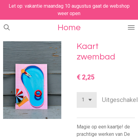
Let op: vakantie maandag 10 augustus gaat de webshop
Ga
weer open
direct
naar
Home
de
hoofdinhoud
Kaart
zwembad
€ 2,25
Uitgeschakel
Magie op een kaartje! de
prachtige werken van De