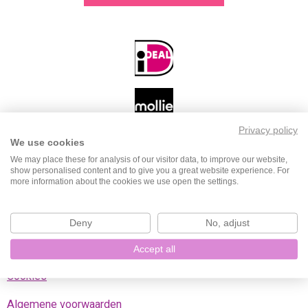
a
n
i
h
c
s
k
a
e
t
T
t
b
a
o
s
o
g
k
A
o
r
p
k
a
p
m
Privacy policy
We use cookies
We may place these for analysis of our visitor data, to improve our website,
Klantenservice
show personalised content and to give you a great website experience. For
more information about the cookies we use open the settings.
Contact
Verzend- en ophaalopties
Deny
No, adjust
Retourneren
Accept all
Cookies
Algemene voorwaarden