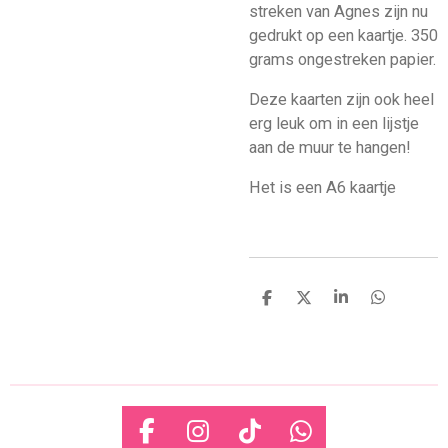
streken van Agnes zijn nu
gedrukt op een kaartje. 350
grams ongestreken papier.
Deze kaarten zijn ook heel
erg leuk om in een lijstje
aan de muur te hangen!
Het is een A6 kaartje
D
D
S
D
e
e
h
e
l
e
a
l
e
l
r
e
n
e
n
F
I
T
W