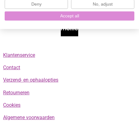
e
t
T
t
Deny
No, adjust
b
a
o
s
o
g
k
A
Accept all
o
r
p
k
a
p
m
Klantenservice
Contact
Verzend- en ophaalopties
Retourneren
Cookies
Algemene voorwaarden