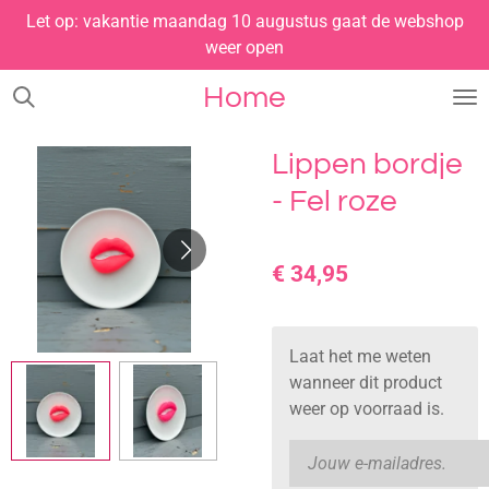
Let op: vakantie maandag 10 augustus gaat de webshop
Ga
weer open
direct
naar
Home
de
hoofdinhoud
Lippen bordje
- Fel roze
€ 34,95
Laat het me weten
wanneer dit product
weer op voorraad is.