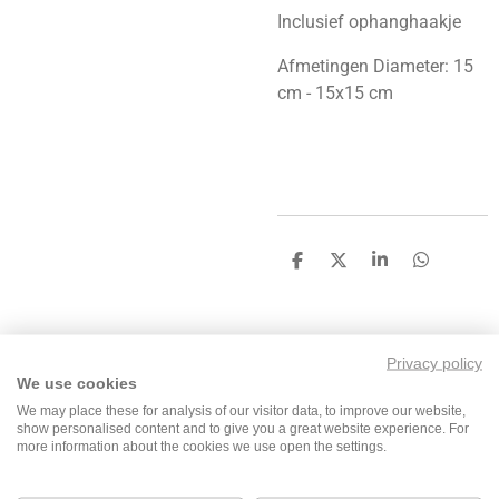
Inclusief ophanghaakje
Afmetingen Diameter: 15
cm - 15x15 cm
D
D
S
D
e
e
h
e
l
e
a
l
e
l
r
e
n
e
n
Privacy policy
We use cookies
We may place these for analysis of our visitor data, to improve our website,
F
I
T
W
show personalised content and to give you a great website experience. For
a
n
i
h
more information about the cookies we use open the settings.
c
s
k
a