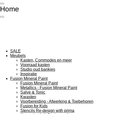
Ga
Home
direct
naar
de
hoofdinhoud
SALE
Meubels
Kasten, Commodes en meer
Voorraad kasten
Studio oud bankjes
Inspiratie
Fusion Mineral Paint
Fusion Mineral Paint
Metallics - Fusion Mineral Paint
Salve & Tonic
Kwasten
Voorbereiding - Afwerking & Toebehoren
Fusion for Kids
Stencils Re-design with prima