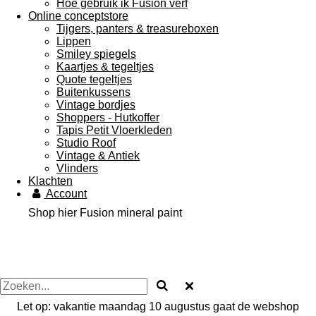
Hoe gebruik ik Fusion verf
Online conceptstore
Tijgers, panters & treasureboxen
Lippen
Smiley spiegels
Kaartjes & tegeltjes
Quote tegeltjes
Buitenkussens
Vintage bordjes
Shoppers - Hutkoffer
Tapis Petit Vloerkleden
Studio Roof
Vintage & Antiek
Vlinders
Klachten
Account
Shop hier Fusion mineral paint
Let op: vakantie maandag 10 augustus gaat de webshop