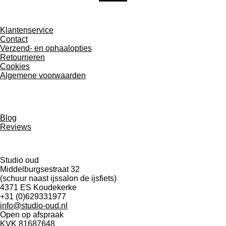
m
Klantenservice
Contact
Verzend- en ophaalopties
Retourneren
Cookies
Algemene voorwaarden
Blog
Reviews
Studio oud
Middelburgsestraat 32
(schuur naast ijssalon de ijsfiets)
4371 ES Koudekerke
+31 (0)629331977
info@studio-oud.nl
Open op afspraak
KVK 81687648