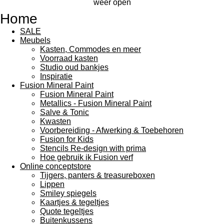
weer open
Home
SALE
Meubels
Kasten, Commodes en meer
Voorraad kasten
Studio oud bankjes
Inspiratie
Fusion Mineral Paint
Fusion Mineral Paint
Metallics - Fusion Mineral Paint
Salve & Tonic
Kwasten
Voorbereiding - Afwerking & Toebehoren
Fusion for Kids
Stencils Re-design with prima
Hoe gebruik ik Fusion verf
Online conceptstore
Tijgers, panters & treasureboxen
Lippen
Smiley spiegels
Kaartjes & tegeltjes
Quote tegeltjes
Buitenkussens