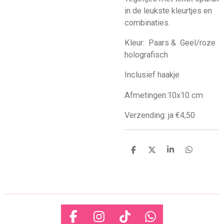
in de leukste kleurtjes en
combinaties.
Kleur: Paars & Geel/roze
holografisch
Inclusief haakje
Afmetingen:10x10 cm
Verzending: ja €4,50
D
D
S
D
e
e
h
e
l
e
a
l
e
l
r
e
n
e
n
F
I
T
W