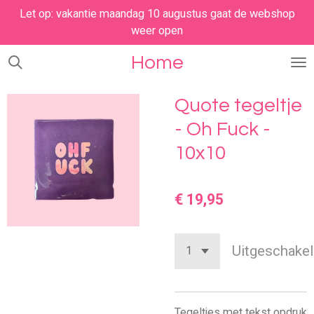
Let op: vakantie maandag 10 augustus gaat de webshop
Ga
weer open
direct
naar
Home
de
hoofdinhoud
Quote tegeltje
- Oh Fuck -
10x10
€ 19,95
Uitgeschakel
Tegeltjes met tekst opdruk