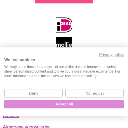
a
n
i
h
c
s
k
a
e
t
T
t
b
a
o
s
o
g
k
A
o
r
p
k
a
p
m
Privacy policy
We use cookies
We may place these for analysis of our visitor data, to improve our website,
Klantenservice
show personalised content and to give you a great website experience. For
more information about the cookies we use open the settings.
Contact
Verzend- en ophaalopties
Deny
No, adjust
Retourneren
Accept all
Cookies
Algemene voorwaarden