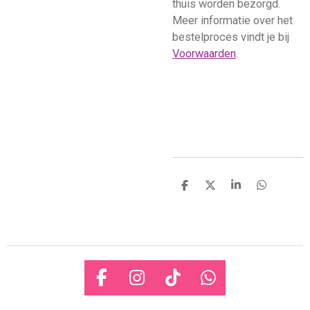
thuis worden bezorgd.
Meer informatie over het
bestelproces vindt je bij
Voorwaarden
.
D
D
S
D
e
e
h
e
l
e
a
l
e
l
r
e
n
e
n
F
I
T
W
a
n
i
h