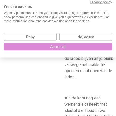
Privacy policy
nadat deze al bij jou in huis
We use cookies
staat. Dan moet er even
We may place these for analysis of our visitor data, to improve our website,
voorzichtig gedaan
show personalised content and to give you a great website experience. For
worden met de kast totdat
more information about the cookies we use open the settings.
deze is uitgehard. De
buitenkant en de
Deny
No, adjust
binnenkant van de deuren
worden geschilderd van
Accept all
de kast. De zijkanten van
de lades blijven altijd blank
vanwege het makkelijk
open en dicht doen van de
lades.
Als de kast nog een
werkend slot heeft met
sleutel dan houden we