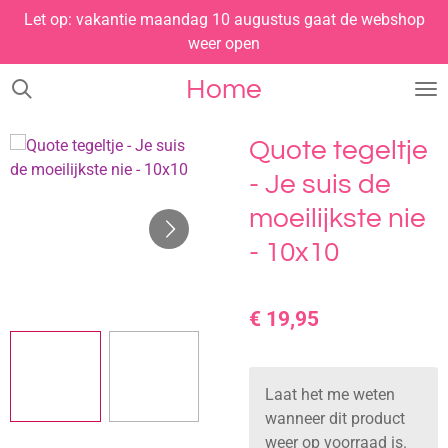
Let op: vakantie maandag 10 augustus gaat de webshop
Ga
weer open
direct
naar
Home
de
hoofdinhoud
Quote tegeltje
- Je suis de
moeilijkste nie
- 10x10
€ 19,95
Laat het me weten
wanneer dit product
weer op voorraad is.