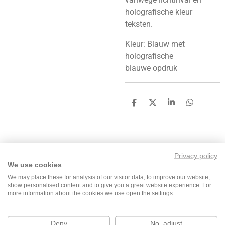
holografische kleur
teksten.
Kleur: Blauw met
holografische
blauwe
opdruk
D
D
S
D
e
e
h
e
l
e
a
l
e
l
r
e
n
e
n
Privacy policy
We use cookies
F
I
T
W
We may place these for analysis of our visitor data, to improve our website,
show personalised content and to give you a great website experience. For
a
n
i
h
more information about the cookies we use open the settings.
c
s
k
a
e
t
T
t
b
a
o
s
Deny
No, adjust