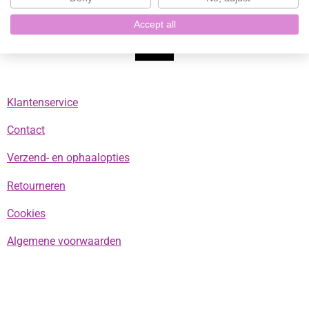
o
g
k
A
Accept all
o
r
p
k
a
p
m
Klantenservice
Contact
Verzend- en ophaalopties
Retourneren
Cookies
Algemene voorwaarden