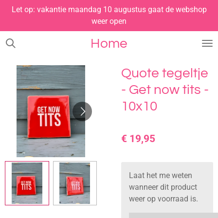
Let op: vakantie maandag 10 augustus gaat de webshop
Ga
weer open
direct
naar
Home
de
hoofdinhoud
Quote tegeltje
- Get now tits -
10x10
€ 19,95
Laat het me weten
wanneer dit product
weer op voorraad is.