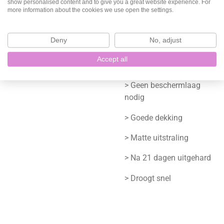
beschermlaag
show personalised content and to give you a great website experience. For
more information about the cookies we use open the settings.
> Sterke kwaliteit
Deny
No, adjust
Waarom zou ik Fusion
Accept all
verf gebruiken?
> Geen beschermlaag
nodig
> Goede dekking
> Matte uitstraling
> Na 21 dagen uitgehard
> Droogt snel