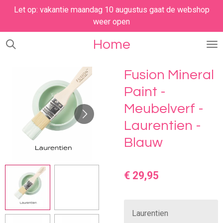
Let op: vakantie maandag 10 augustus gaat de webshop
Ga
weer open
direct
naar
Home
de
hoofdinhoud
Fusion Mineral
Paint -
Meubelverf -
Laurentien -
Blauw
€ 29,95
Laurentien