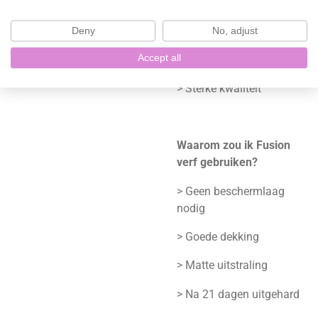
> Duurzaamheid
Deny
No, adjust
> Ingebouwde
Accept all
beschermlaag
> Sterke kwaliteit
Waarom zou ik Fusion
verf gebruiken?
> Geen beschermlaag
nodig
> Goede dekking
> Matte uitstraling
> Na 21 dagen uitgehard