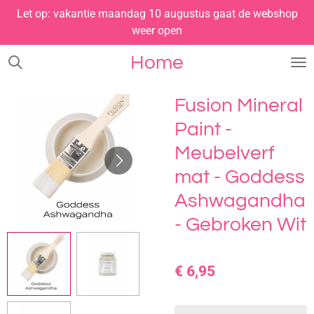
Let op: vakantie maandag 10 augustus gaat de webshop
Ga
weer open
direct
naar
Home
de
hoofdinhoud
Fusion Mineral
Paint -
Meubelverf
mat - Goddess
Ashwagandha
- Gebroken Wit
€ 6,95