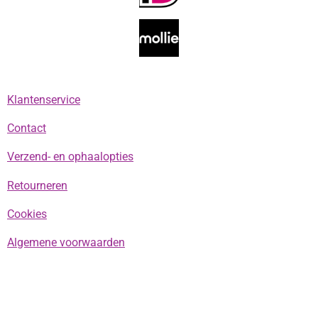
o
g
k
A
o
r
p
k
a
p
m
Klantenservice
Contact
Verzend- en ophaalopties
Retourneren
Cookies
Algemene voorwaarden