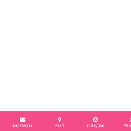
E-mailadres
Kaart
Instagram
Wha