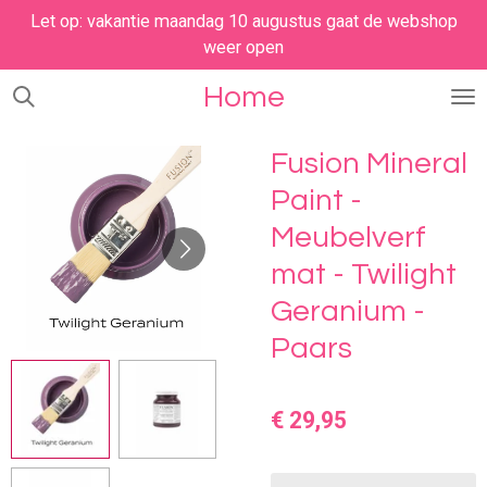
Let op: vakantie maandag 10 augustus gaat de webshop
Ga
weer open
direct
naar
Home
de
hoofdinhoud
Fusion Mineral
Paint -
Meubelverf
mat - Twilight
Geranium -
Paars
€ 29,95