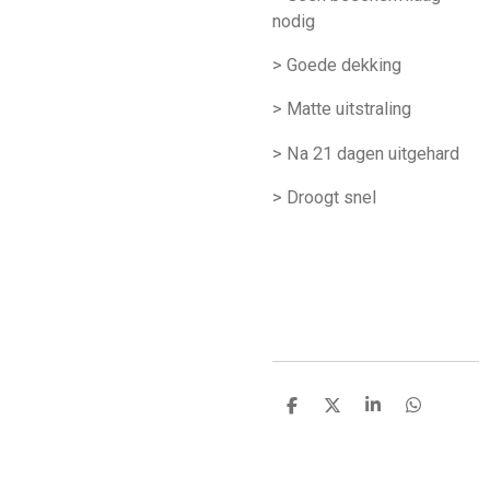
nodig
> Goede dekking
> Matte uitstraling
> Na 21 dagen uitgehard
> Droogt snel
D
D
S
D
e
e
h
e
l
e
a
l
e
l
r
e
n
e
n