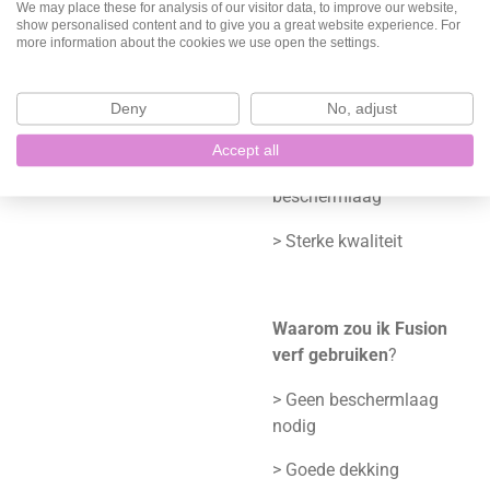
We may place these for analysis of our visitor data, to improve our website,
show personalised content and to give you a great website experience. For
> Matte glans
more information about the cookies we use open the settings.
> Milieuvriendelijk
Deny
No, adjust
> Duurzaamheid
Accept all
> Ingebouwde
beschermlaag
> Sterke kwaliteit
Waarom zou ik Fusion
verf gebruiken
?
> Geen beschermlaag
nodig
> Goede dekking