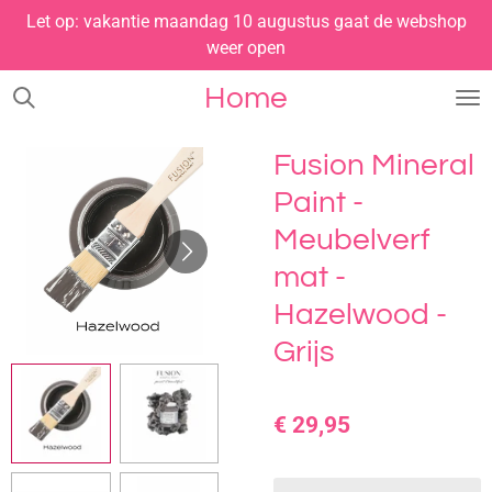
Let op: vakantie maandag 10 augustus gaat de webshop
Ga
weer open
direct
naar
Home
de
hoofdinhoud
Fusion Mineral
Paint -
Meubelverf
mat -
Hazelwood -
Grijs
€ 29,95