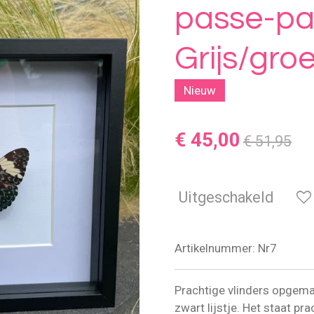
passe-par
Grijs/gro
Nieuw
€ 45,00
€ 51,95
Uitgeschakeld
Artikelnummer:
Nr7
Prachtige vlinders opgema
zwart lijstje. Het staat pra