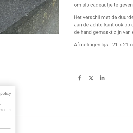
om als cadeautje te geven
Het verschil met de duurder
aan de achterkant ook op g
de hand gemaakt zijn van 
Afmetingen lijst: 21 x 21 
D
D
S
e
e
h
l
e
a
 policy
e
l
r
n
e
w
rmation