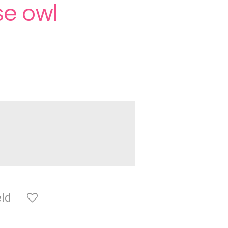
se owl
ld