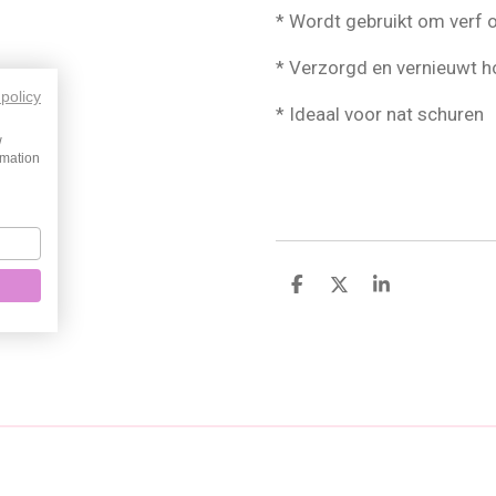
* Wordt gebruikt om verf of
* Verzorgd en vernieuwt hou
 policy
* Ideaal voor nat schuren
w
rmation
D
D
S
e
e
h
l
e
a
e
l
r
n
e