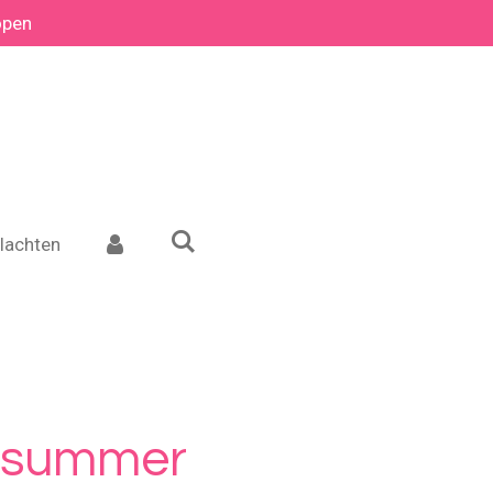
open
lachten
dsummer