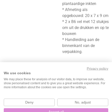
plantaardige inkten
* Afmeting als
opgebouwd: 20 x 7 x 9 cm
* 2 x B6 vel met 12 stukjes
om uit de drukken en op te
bouwen
* Handleiding aan de
binnenkant van de
verpakking.
Privacy policy
We use cookies
We may place these for analysis of our visitor data, to improve our website,
D
D
S
D
show personalised content and to give you a great website experience. For
e
e
h
e
more information about the cookies we use open the settings.
l
e
a
l
e
l
r
e
n
e
n
Deny
No, adjust
Accept all