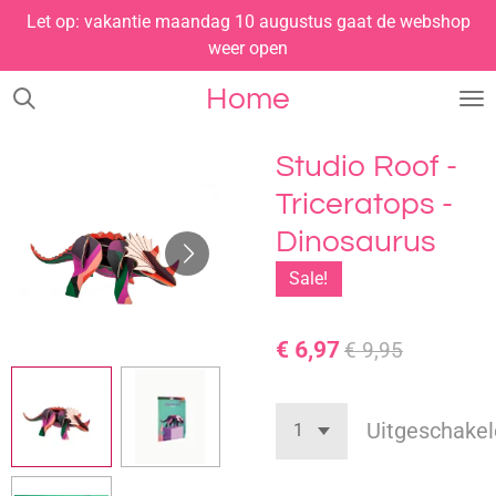
Let op: vakantie maandag 10 augustus gaat de webshop
Ga
weer open
direct
naar
Home
de
hoofdinhoud
Studio Roof -
Triceratops -
Dinosaurus
Sale!
€ 6,97
€ 9,95
Uitgeschakel